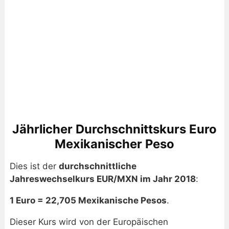
Jährlicher Durchschnittskurs Euro
Mexikanischer Peso
Dies ist der
durchschnittliche
Jahreswechselkurs EUR/MXN im Jahr 2018
:
1 Euro = 22,705 Mexikanische Pesos
.
Dieser Kurs wird von der Europäischen