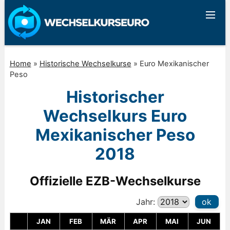
Home
»
Historische Wechselkurse
»
Euro Mexikanischer
Peso
Historischer
Wechselkurs Euro
Mexikanischer Peso
2018
Offizielle EZB-Wechselkurse
Jahr:
ok
JAN
FEB
MÄR
APR
MAI
JUN