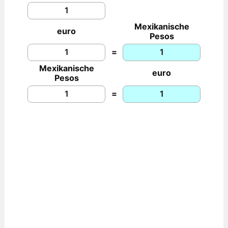
Mexikanische
euro
Pesos
=
Mexikanische
euro
Pesos
=