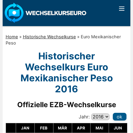
Home
»
Historische Wechselkurse
»
Euro Mexikanischer
Peso
Historischer
Wechselkurs Euro
Mexikanischer Peso
2016
Offizielle EZB-Wechselkurse
Jahr:
ok
JAN
FEB
MÄR
APR
MAI
JUN