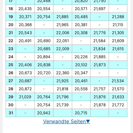
17
-
20,468
-
20,820
21,750
-
18
20,435
20,554
-
20,571
21,697
-
19
20,371
20,754
21,885
20,485
-
21,288
20
20,368
-
21,965
20,381
-
21,115
21
20,543
-
22,006
20,308
21,776
21,305
22
20,491
20,690
22,051
-
21,584
21,609
23
-
20,685
22,009
-
21,834
21,615
24
-
20,894
-
20,226
21,885
-
25
20,406
20,838
-
20,102
21,873
-
26
20,673
20,720
22,360
20,347
-
-
27
20,687
-
21,925
20,461
-
21,534
28
20,872
-
21,818
20,558
21,757
21,570
29
21,029
20,764
21,796
-
21,876
21,633
30
-
20,754
21,739
-
21,878
21,772
31
-
20,942
20,715
-
Verwandte Seiten
▼
Wechselkurs Euro/Mexikanischer Peso heute