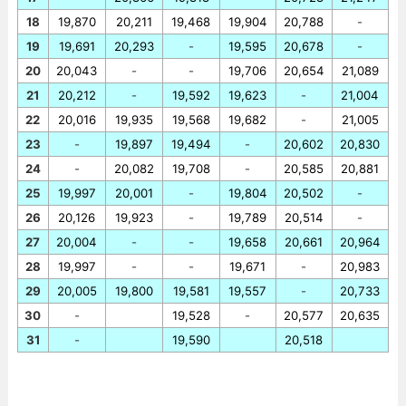
18
19,870
20,211
19,468
19,904
20,788
-
19
19,691
20,293
-
19,595
20,678
-
20
20,043
-
-
19,706
20,654
21,089
21
20,212
-
19,592
19,623
-
21,004
22
20,016
19,935
19,568
19,682
-
21,005
23
-
19,897
19,494
-
20,602
20,830
24
-
20,082
19,708
-
20,585
20,881
25
19,997
20,001
-
19,804
20,502
-
26
20,126
19,923
-
19,789
20,514
-
27
20,004
-
-
19,658
20,661
20,964
28
19,997
-
-
19,671
-
20,983
29
20,005
19,800
19,581
19,557
-
20,733
30
-
19,528
-
20,577
20,635
31
-
19,590
20,518