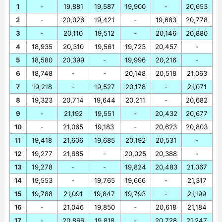
1
-
19,881
19,587
19,900
-
20,653
2
-
20,026
19,421
-
19,683
20,778
3
-
20,110
19,512
-
20,146
20,880
4
18,935
20,310
19,561
19,723
20,457
-
5
18,580
20,399
-
19,996
20,216
-
6
18,748
-
-
20,148
20,518
21,063
7
19,218
-
19,527
20,178
-
21,071
8
19,323
20,714
19,644
20,211
-
20,682
9
-
21,192
19,551
-
20,432
20,677
10
-
21,065
19,183
-
20,623
20,803
11
19,418
21,606
19,685
20,192
20,531
-
12
19,277
21,685
-
20,025
20,388
-
13
19,278
-
-
19,824
20,483
21,067
14
19,553
-
19,765
19,666
-
21,317
15
19,788
21,091
19,847
19,793
-
21,199
16
-
21,046
19,850
-
20,618
21,184
17
-
20,866
19,818
-
20,728
21,247