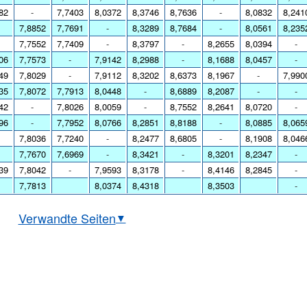
82
-
7,7403
8,0372
8,3746
8,7636
-
8,0832
8,241
7,8852
7,7691
-
8,3289
8,7684
-
8,0561
8,235
7,7552
7,7409
-
8,3797
-
8,2655
8,0394
-
06
7,7573
-
7,9142
8,2988
-
8,1688
8,0457
-
49
7,8029
-
7,9112
8,3202
8,6373
8,1967
-
7,990
35
7,8072
7,7913
8,0448
-
8,6889
8,2087
-
-
42
-
7,8026
8,0059
-
8,7552
8,2641
8,0720
-
96
-
7,7952
8,0766
8,2851
8,8188
-
8,0885
8,065
7,8036
7,7240
-
8,2477
8,6805
-
8,1908
8,046
7,7670
7,6969
-
8,3421
-
8,3201
8,2347
-
39
7,8042
-
7,9593
8,3178
-
8,4146
8,2845
-
7,7813
8,0374
8,4318
8,3503
-
Verwandte Seiten
▼
rs Euro/Mexikanischer Peso heute
rt Euro/Mexikanischer Peso