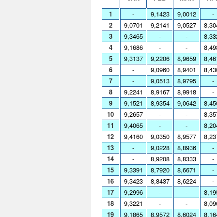
1
-
9,1423
9,0012
-
2
9,0701
9,2141
9,0527
8,30
3
9,3465
-
-
8,33
4
9,1686
-
-
8,49
5
9,3137
9,2206
8,9659
8,46
6
-
9,0960
8,9401
8,43
7
-
9,0513
8,9795
-
8
9,2241
8,9167
8,9918
-
9
9,1521
8,9354
9,0642
8,45
10
9,2657
-
-
8,35
11
9,4065
-
-
8,20
12
9,4160
9,0350
8,9577
8,23
13
-
9,0228
8,8936
-
14
-
8,9208
8,8333
-
15
9,3391
8,7920
8,6671
-
16
9,3423
8,8437
8,6224
-
17
9,2996
-
-
8,19
18
9,3221
-
-
8,09
19
9,1865
8,9572
8,6024
8,16