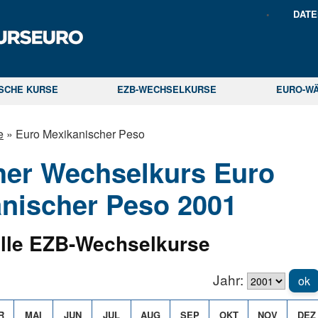
DAT
ISCHE KURSE
EZB-WECHSELKURSE
EURO-W
e
»
Euro Mexikanischer Peso
her Wechselkurs Euro
nischer Peso 2001
elle EZB-Wechselkurse
Jahr:
ok
R
MAI
JUN
JUL
AUG
SEP
OKT
NOV
DEZ