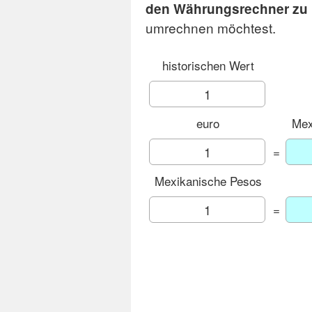
den Währungsrechner zu 
umrechnen möchtest.
historischen Wert
euro
Mex
=
Mexikanische Pesos
=