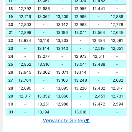
17
-
13,057
-
13,074
12,462
-
18
12,792
12,986
-
12,955
12,441
-
19
12,716
13,062
13,209
12,996
-
12,886
20
12,803
-
13,142
12,963
-
12,778
21
12,899
-
13,196
13,041
12,564
12,649
22
12,924
13,118
13,233
-
12,484
12,581
23
-
13,144
13,140
-
12,519
12,651
24
-
13,277
-
12,972
12,511
-
25
12,852
13,316
-
13,041
12,488
-
26
12,945
13,302
13,071
13,144
-
-
27
12,764
-
13,106
13,248
-
12,682
28
12,890
-
13,095
13,220
12,432
12,817
29
12,817
13,352
13,066
-
12,451
12,731
30
-
13,251
12,988
-
12,472
12,594
31
-
13,194
13,018
-
Verwandte Seiten
▼
Wechselkurs Euro/Mexikanischer Peso heute