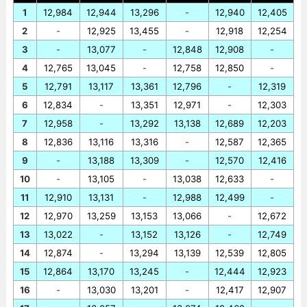
1
12,984
12,944
13,296
-
12,940
12,405
2
-
12,925
13,455
-
12,918
12,254
3
-
13,077
-
12,848
12,908
-
4
12,765
13,045
-
12,758
12,850
-
5
12,791
13,117
13,361
12,796
-
12,319
6
12,834
-
13,351
12,971
-
12,303
7
12,958
-
13,292
13,138
12,689
12,203
8
12,836
13,116
13,316
-
12,587
12,365
9
-
13,188
13,309
-
12,570
12,416
10
-
13,105
-
13,038
12,633
-
11
12,910
13,131
-
12,988
12,499
-
12
12,970
13,259
13,153
13,066
-
12,672
13
13,022
-
13,152
13,126
-
12,749
14
12,874
-
13,294
13,139
12,539
12,805
15
12,864
13,170
13,245
-
12,444
12,923
16
-
13,030
13,201
-
12,417
12,907