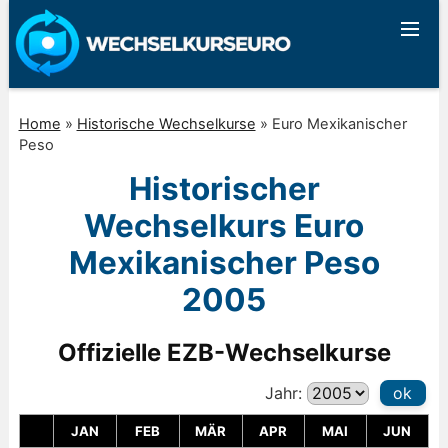
Home
»
Historische Wechselkurse
»
Euro Mexikanischer
Peso
Historischer
Wechselkurs Euro
Mexikanischer Peso
2005
Offizielle EZB-Wechselkurse
Jahr:
ok
JAN
FEB
MÄR
APR
MAI
JUN