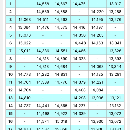
1
-
14,558
14,667
14,475
-
13,317
2
-
14,589
14,588
-
14,220
13,288
3
15,068
14,511
14,563
-
14,195
13,276
4
15,064
14,476
14,575
14,416
14,197
-
5
15,076
-
-
14,350
14,205
-
6
15,022
-
-
14,448
14,163
13,341
7
15,012
14,336
14,551
14,486
-
13,326
8
-
14,318
14,590
14,323
-
13,393
9
-
14,318
14,684
-
14,068
13,344
10
14,773
14,282
14,831
-
14,125
13,291
11
14,764
14,339
14,770
14,379
14,221
-
12
14,704
-
-
14,408
14,084
-
13
14,810
-
-
14,298
13,936
13,121
14
14,737
14,441
14,865
14,227
-
13,132
15
-
14,498
14,922
14,339
-
13,072
16
-
14,574
15,018
-
13,930
13,072
17
14,670
14,537
15,058
-
13,930
13,130