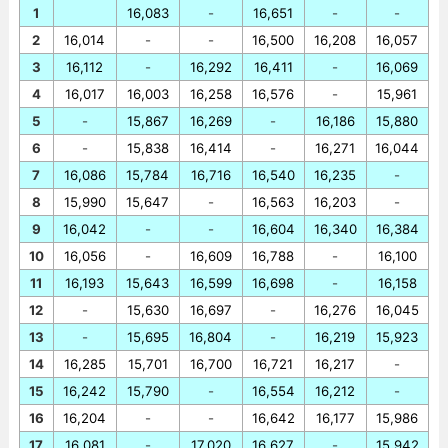
1
16,083
-
16,651
-
-
2
16,014
-
-
16,500
16,208
16,057
3
16,112
-
16,292
16,411
-
16,069
4
16,017
16,003
16,258
16,576
-
15,961
5
-
15,867
16,269
-
16,186
15,880
6
-
15,838
16,414
-
16,271
16,044
7
16,086
15,784
16,716
16,540
16,235
-
8
15,990
15,647
-
16,563
16,203
-
9
16,042
-
-
16,604
16,340
16,384
10
16,056
-
16,609
16,788
-
16,100
11
16,193
15,643
16,599
16,698
-
16,158
12
-
15,630
16,697
-
16,276
16,045
13
-
15,695
16,804
-
16,219
15,923
14
16,285
15,701
16,700
16,721
16,217
-
15
16,242
15,790
-
16,554
16,212
-
16
16,204
-
-
16,642
16,177
15,986
17
16,081
-
17,020
16,627
-
15,942