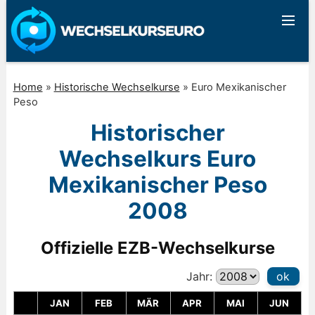
Home
»
Historische Wechselkurse
»
Euro Mexikanischer
Peso
Historischer
Wechselkurs Euro
Mexikanischer Peso
2008
Offizielle EZB-Wechselkurse
Jahr:
ok
JAN
FEB
MÄR
APR
MAI
JUN