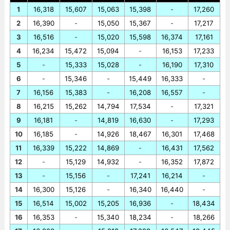
1
16,318
15,607
15,063
15,398
-
17,260
2
16,390
-
15,050
15,367
-
17,217
3
16,516
-
15,020
15,598
16,374
17,161
4
16,234
15,472
15,094
-
16,153
17,233
5
-
15,333
15,028
-
16,190
17,310
6
-
15,346
-
15,449
16,333
-
7
16,156
15,383
-
16,208
16,557
-
8
16,215
15,262
14,794
17,534
-
17,321
9
16,181
-
14,819
16,630
-
17,293
10
16,185
-
14,926
18,467
16,301
17,468
11
16,339
15,222
14,869
-
16,431
17,562
12
-
15,129
14,932
-
16,352
17,872
13
-
15,156
-
17,241
16,214
-
14
16,300
15,126
-
16,340
16,440
-
15
16,514
15,002
15,205
16,936
-
18,434
16
16,353
-
15,340
18,234
-
18,266