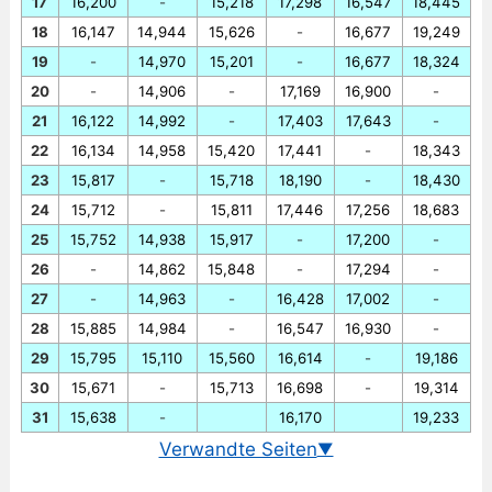
17
16,200
-
15,218
17,298
16,547
18,445
18
16,147
14,944
15,626
-
16,677
19,249
19
-
14,970
15,201
-
16,677
18,324
20
-
14,906
-
17,169
16,900
-
21
16,122
14,992
-
17,403
17,643
-
22
16,134
14,958
15,420
17,441
-
18,343
23
15,817
-
15,718
18,190
-
18,430
24
15,712
-
15,811
17,446
17,256
18,683
25
15,752
14,938
15,917
-
17,200
-
26
-
14,862
15,848
-
17,294
-
27
-
14,963
-
16,428
17,002
-
28
15,885
14,984
-
16,547
16,930
-
29
15,795
15,110
15,560
16,614
-
19,186
30
15,671
-
15,713
16,698
-
19,314
31
15,638
-
16,170
19,233
Verwandte Seiten
▼
Wechselkurs Euro/Mexikanischer Peso heute