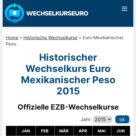
Home
»
Historische Wechselkurse
»
Euro Mexikanischer
Peso
Historischer
Wechselkurs Euro
Mexikanischer Peso
2015
Offizielle EZB-Wechselkurse
Jahr:
ok
JAN
FEB
MÄR
APR
MAI
JUN