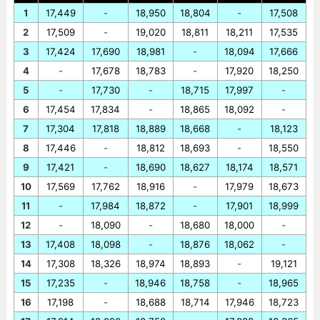
1
17,449
-
18,950
18,804
-
17,508
2
17,509
-
19,020
18,811
18,211
17,535
3
17,424
17,690
18,981
-
18,094
17,666
4
-
17,678
18,783
-
17,920
18,250
5
-
17,730
-
18,715
17,997
-
6
17,454
17,834
-
18,865
18,092
-
7
17,304
17,818
18,889
18,668
-
18,123
8
17,446
-
18,812
18,693
-
18,550
9
17,421
-
18,690
18,627
18,174
18,571
10
17,569
17,762
18,916
-
17,979
18,673
11
-
17,984
18,872
-
17,901
18,999
12
-
18,090
-
18,680
18,000
-
13
17,408
18,098
-
18,876
18,062
-
14
17,308
18,326
18,974
18,893
-
19,121
15
17,235
-
18,946
18,758
-
18,965
16
17,198
-
18,688
18,714
17,946
18,723