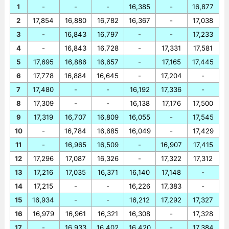
1
-
-
-
16,385
-
16,877
2
17,854
16,880
16,782
16,367
-
17,038
3
-
16,843
16,797
-
-
17,233
4
-
16,843
16,728
-
17,331
17,581
5
17,695
16,886
16,657
-
17,165
17,445
6
17,778
16,884
16,645
-
17,204
-
7
17,480
-
-
16,192
17,336
-
8
17,309
-
-
16,138
17,176
17,500
9
17,319
16,707
16,809
16,055
-
17,545
10
-
16,784
16,685
16,049
-
17,429
11
-
16,965
16,509
-
16,907
17,415
12
17,296
17,087
16,326
-
17,322
17,312
13
17,216
17,035
16,371
16,140
17,148
-
14
17,215
-
-
16,226
17,383
-
15
16,934
-
-
16,212
17,292
17,327
16
16,979
16,961
16,321
16,308
-
17,328
17
-
16,933
16,402
16,420
-
17,384