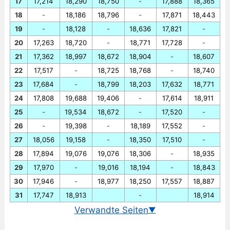
17
17,214
18,290
18,750
-
17,888
18,365
18
-
18,186
18,796
-
17,871
18,443
19
-
18,128
-
18,636
17,821
-
20
17,263
18,720
-
18,771
17,728
-
21
17,362
18,997
18,672
18,904
-
18,607
22
17,517
-
18,725
18,768
-
18,740
23
17,684
-
18,799
18,203
17,632
18,771
24
17,808
19,688
19,406
-
17,614
18,911
25
-
19,534
18,672
-
17,520
-
26
-
19,398
-
18,189
17,552
-
27
18,056
19,158
-
18,350
17,510
-
28
17,894
19,076
19,076
18,306
-
18,935
29
17,970
-
19,016
18,194
-
18,843
30
17,946
-
18,977
18,250
17,557
18,887
31
17,747
18,913
-
18,914
Verwandte Seiten
▼
Wechselkurs Euro/Mexikanischer Peso heute