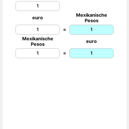
Mexikanische
euro
Pesos
=
Mexikanische
euro
Pesos
=