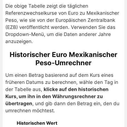
Die obige Tabelle zeigt die täglichen
Referenzwechselkurse von Euro zu Mexikanischer
Peso, wie sie von der Europäischen Zentralbank
(EZB) veröffentlicht werden. Verwenden Sie das
Dropdown-Menü, um die Daten anderer Jahre
anzuzeigen.
Historischer Euro Mexikanischer
Peso-Umrechner
Um einen Betrag basierend auf dem Kurs eines
früheren Datums zu berechnen, wähle den Tag in
der Tabelle aus,
klicke auf den historischen
Kurs, um ihn in den Währungsrechner zu
übertragen
, und gib dann den Betrag ein, den du
umrechnen möchtest.
Historischen Wert