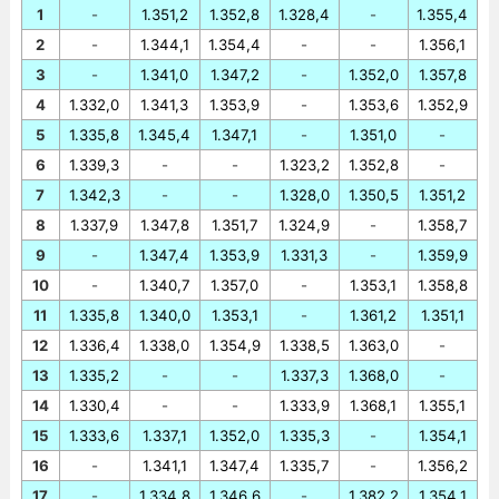
1
-
1.351,2
1.352,8
1.328,4
-
1.355,4
2
-
1.344,1
1.354,4
-
-
1.356,1
3
-
1.341,0
1.347,2
-
1.352,0
1.357,8
4
1.332,0
1.341,3
1.353,9
-
1.353,6
1.352,9
5
1.335,8
1.345,4
1.347,1
-
1.351,0
-
6
1.339,3
-
-
1.323,2
1.352,8
-
7
1.342,3
-
-
1.328,0
1.350,5
1.351,2
8
1.337,9
1.347,8
1.351,7
1.324,9
-
1.358,7
9
-
1.347,4
1.353,9
1.331,3
-
1.359,9
10
-
1.340,7
1.357,0
-
1.353,1
1.358,8
11
1.335,8
1.340,0
1.353,1
-
1.361,2
1.351,1
12
1.336,4
1.338,0
1.354,9
1.338,5
1.363,0
-
13
1.335,2
-
-
1.337,3
1.368,0
-
14
1.330,4
-
-
1.333,9
1.368,1
1.355,1
15
1.333,6
1.337,1
1.352,0
1.335,3
-
1.354,1
16
-
1.341,1
1.347,4
1.335,7
-
1.356,2
17
-
1.334,8
1.346,6
-
1.382,2
1.354,1