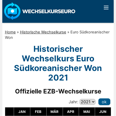
Home
»
Historische Wechselkurse
»
Euro Südkoreanischer
Won
Historischer
Wechselkurs Euro
Südkoreanischer Won
2021
Offizielle EZB-Wechselkurse
Jahr:
ok
JAN
FEB
MÄR
APR
MAI
JUN