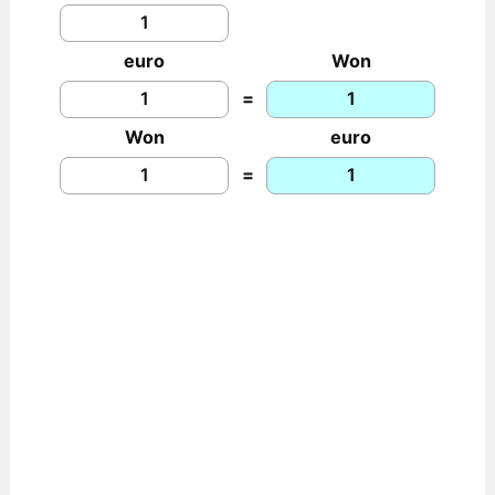
euro
Won
=
Won
euro
=