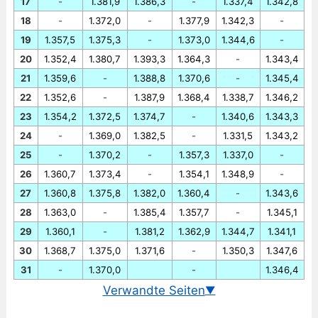
17
-
1.381,9
1.386,3
-
1.337,4
1.342,8
18
-
1.372,0
-
1.377,9
1.342,3
-
19
1.357,5
1.375,3
-
1.373,0
1.344,6
-
20
1.352,4
1.380,7
1.393,3
1.364,3
-
1.343,4
21
1.359,6
-
1.388,8
1.370,6
-
1.345,4
22
1.352,6
-
1.387,9
1.368,4
1.338,7
1.346,2
23
1.354,2
1.372,5
1.374,7
-
1.340,6
1.343,3
24
-
1.369,0
1.382,5
-
1.331,5
1.343,2
25
-
1.370,2
-
1.357,3
1.337,0
-
26
1.360,7
1.373,4
-
1.354,1
1.348,9
-
27
1.360,8
1.375,8
1.382,0
1.360,4
-
1.343,6
28
1.363,0
-
1.385,4
1.357,7
-
1.345,1
29
1.360,1
-
1.381,2
1.362,9
1.344,7
1.341,1
30
1.368,7
1.375,0
1.371,6
-
1.350,3
1.347,6
31
-
1.370,0
-
1.346,4
Verwandte Seiten
▼
Wechselkurs Euro/Südkoreanischer Won heute