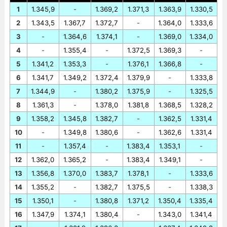
1
1.345,9
-
1.369,2
1.371,3
1.363,9
1.330,5
2
1.343,5
1.367,7
1.372,7
-
1.364,0
1.333,6
3
-
1.364,6
1.374,1
-
1.369,0
1.334,0
4
-
1.355,4
-
1.372,5
1.369,3
-
5
1.341,2
1.353,3
-
1.376,1
1.366,8
-
6
1.341,7
1.349,2
1.372,4
1.379,9
-
1.333,8
7
1.344,9
-
1.380,2
1.375,9
-
1.325,5
8
1.361,3
-
1.378,0
1.381,8
1.368,5
1.328,2
9
1.358,2
1.345,8
1.382,7
-
1.362,5
1.331,4
10
-
1.349,8
1.380,6
-
1.362,6
1.331,4
11
-
1.357,4
-
1.383,4
1.353,1
-
12
1.362,0
1.365,2
-
1.383,4
1.349,1
-
13
1.356,8
1.370,0
1.383,7
1.378,1
-
1.333,6
14
1.355,2
-
1.382,7
1.375,5
-
1.338,3
15
1.350,1
-
1.380,8
1.371,2
1.350,4
1.335,4
16
1.347,9
1.374,1
1.380,4
-
1.343,0
1.341,4