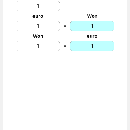
euro
Won
=
Won
euro
=