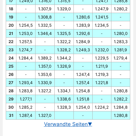
17
1.249,0
1.316,0
1.315,5
-
1.247,1
1.285,8
18
-
1.307,9
1.329,0
-
1.247,9
1.280,2
19
-
1.308,8
-
1.280,6
1.241,5
-
20
1.254,5
1.332,5
-
1.283,9
1.234,5
-
21
1.253,0
1.346,4
1.325,5
1.292,6
-
1.280,0
22
1.257,5
-
1.322,2
1.284,9
-
1.283,3
23
1.274,7
-
1.328,2
1.249,3
1.232,0
1.281,9
24
1.284,4
1.389,2
1.344,2
-
1.229,5
1.279,4
25
-
1.357,0
1.326,9
-
1.211,9
-
26
-
1.353,6
-
1.247,4
1.219,3
-
27
1.293,4
1.330,9
-
1.257,4
1.221,8
-
28
1.283,8
1.327,2
1.334,1
1.254,8
-
1.280,8
29
1.277,1
-
1.338,6
1.251,8
-
1.282,2
30
1.285,2
-
1.328,3
1.254,0
1.224,2
1.284,8
31
1.287,4
1.327,0
-
1.280,8
Verwandte Seiten
▼
Wechselkurs Euro/Südkoreanischer Won heute