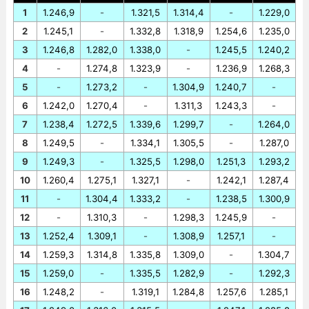
1
1.246,9
-
1.321,5
1.314,4
-
1.229,0
2
1.245,1
-
1.332,8
1.318,9
1.254,6
1.235,0
3
1.246,8
1.282,0
1.338,0
-
1.245,5
1.240,2
4
-
1.274,8
1.323,9
-
1.236,9
1.268,3
5
-
1.273,2
-
1.304,9
1.240,7
-
6
1.242,0
1.270,4
-
1.311,3
1.243,3
-
7
1.238,4
1.272,5
1.339,6
1.299,7
-
1.264,0
8
1.249,5
-
1.334,1
1.305,5
-
1.287,0
9
1.249,3
-
1.325,5
1.298,0
1.251,3
1.293,2
10
1.260,4
1.275,1
1.327,1
-
1.242,1
1.287,4
11
-
1.304,4
1.333,2
-
1.238,5
1.300,9
12
-
1.310,3
-
1.298,3
1.245,9
-
13
1.252,4
1.309,1
-
1.308,9
1.257,1
-
14
1.259,3
1.314,8
1.335,8
1.309,0
-
1.304,7
15
1.259,0
-
1.335,5
1.282,9
-
1.292,3
16
1.248,2
-
1.319,1
1.284,8
1.257,6
1.285,1