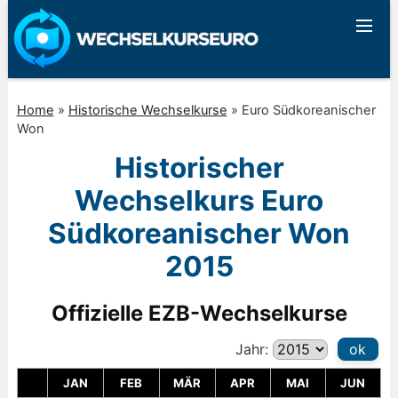
Home
»
Historische Wechselkurse
»
Euro Südkoreanischer
Won
Historischer
Wechselkurs Euro
Südkoreanischer Won
2015
Offizielle EZB-Wechselkurse
Jahr:
ok
JAN
FEB
MÄR
APR
MAI
JUN