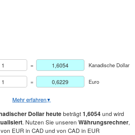
=
Kanadische Dollar
=
Euro
Mehr erfahren
▼
USD/CAD Echtzeitkurs
beträgt
und wird
adischer Dollar heute
1,6054
art Euro/Kanadischer Dollar
. Nutzen Sie unseren
,
ualisiert
Währungsrechner
EUR/CAD Historisch
g von EUR in CAD und von CAD in EUR