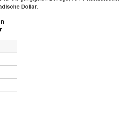
.
adische Dollar
in
r