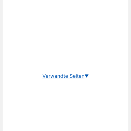
Verwandte Seiten
▼
Wechselkurs Euro/Kanadischer Dollar
EUR/CAD Historisch