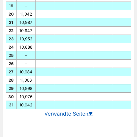
19
-
20
11,042
21
10,987
22
10,947
23
10,952
24
10,888
25
-
26
-
27
10,984
28
11,006
29
10,998
30
10,976
31
10,942
Verwandte Seiten
▼
Wechselkurs Euro/Norwegische Krone heute
Chart Euro/Norwegische Krone