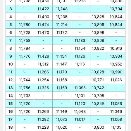
2
11,798
11,466
11,191
11,228
-
10,800
3
-
11,422
11,248
-
-
10,794
4
-
11,400
11,238
-
10,828
10,844
5
11,780
11,474
11,214
-
10,806
10,844
6
11,728
11,470
11,172
-
10,898
-
7
11,758
-
-
11,183
10,868
-
8
11,794
-
-
11,154
10,822
10,916
9
11,776
11,429
11,154
11,126
-
10,934
10
-
11,312
11,147
11,116
-
10,952
11
-
11,265
11,170
-
10,828
10,990
12
11,744
11,254
11,158
-
10,771
11,026
13
11,756
11,326
11,159
11,098
10,742
-
14
11,733
-
-
11,101
10,798
-
15
11,720
-
-
11,120
10,845
11,056
16
11,720
11,266
11,149
11,048
-
11,046
17
-
11,282
11,073
11,017
-
11,008
18
-
11,228
11,020
-
10,800
11,105