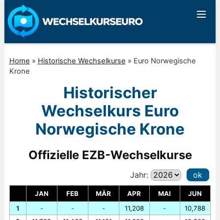
Home
»
Historische Wechselkurse
»
Euro Norwegische
Krone
Historischer
Wechselkurs Euro
Norwegische Krone
Offizielle EZB-Wechselkurse
Jahr:
ok
JAN
FEB
MÄR
APR
MAI
JUN
1
-
-
-
11,208
-
10,788