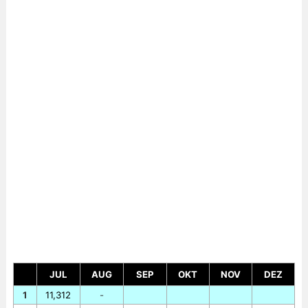
JUL
AUG
SEP
OKT
NOV
DEZ
1
11,312
-