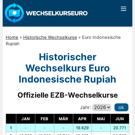
Home
»
Historische Wechselkurse
»
Euro Indonesische
Rupiah
Historischer
Wechselkurs Euro
Indonesische Rupiah
Offizielle EZB-Wechselkurse
Jahr:
ok
JAN
FEB
MÄR
APR
MAI
JUN
1
-
-
-
19.629
-
20.771