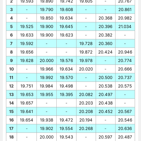
2
19.593
19.890
19.742
19.605
-
20.767
3
-
19.790
19.608
-
-
20.861
4
-
19.850
19.634
-
20.368
20.982
5
19.525
19.900
19.645
-
20.396
21.034
6
19.633
19.900
19.623
-
20.382
-
7
19.592
-
-
19.728
20.360
-
8
19.656
-
-
19.872
20.424
20.946
9
19.628
20.000
19.576
19.978
-
20.774
10
-
19.966
19.634
20.020
-
20.666
11
-
19.992
19.570
-
20.500
20.737
12
19.751
19.984
19.498
-
20.538
20.575
13
19.653
19.955
19.395
20.082
20.497
-
14
19.657
-
-
20.203
20.438
-
15
19.641
-
-
20.208
20.452
20.567
16
19.654
19.938
19.472
20.194
-
20.546
17
-
19.902
19.554
20.268
-
20.636
18
-
20.000
19.543
-
20.597
20.487