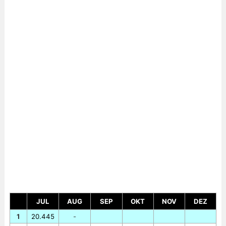
JUL
AUG
SEP
OKT
NOV
DEZ
1
20.445
-