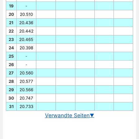
19
-
20
20.510
21
20.436
22
20.442
23
20.465
24
20.398
25
-
26
-
27
20.560
28
20.577
29
20.566
30
20.747
31
20.733
Verwandte Seiten
▼
Wechselkurs Euro/Indonesische Rupiah heute
Chart Euro/Indonesische Rupiah