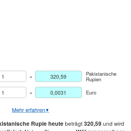
Pakistanische
=
Rupien
=
Euro
Mehr erfahren
▼
USD/PKR Echtzeitkurs
beträgt
und wird
istanische Rupie heute
320,59
rt Euro/Pakistanische Rupie