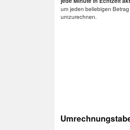
jede Minute in Echtzeit akt
um jeden beliebigen Betra
umzurechnen.
Umrechnungstabel