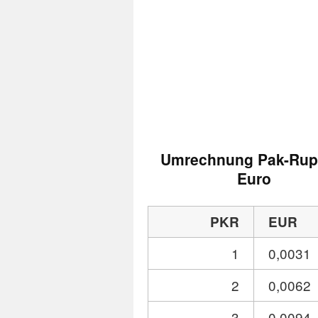
Umrechnung Pak-Rupi
Euro
PKR
EUR
1
0,0031
2
0,0062
3
0,0094