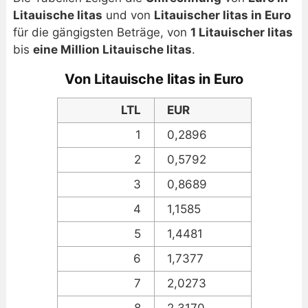
Litauische litas
und von
Litauischer litas in Euro
für die gängigsten Beträge, von
1 Litauischer litas
bis
eine Million Litauische litas
.
Von Litauische litas in Euro
LTL
EUR
1
0,2896
2
0,5792
3
0,8689
4
1,1585
5
1,4481
6
1,7377
7
2,0273
8
2,3170