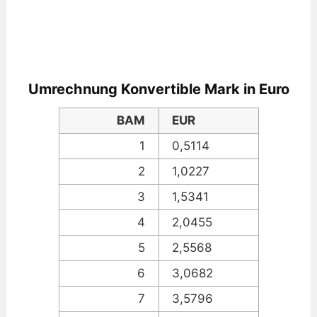
Umrechnung Konvertible Mark in Euro
BAM
EUR
1
0,5114
2
1,0227
3
1,5341
4
2,0455
5
2,5568
6
3,0682
7
3,5796