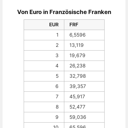
Von Euro in Französische Franken
EUR
FRF
1
6,5596
2
13,119
3
19,679
4
26,238
5
32,798
6
39,357
7
45,917
8
52,477
9
59,036
10
65,596