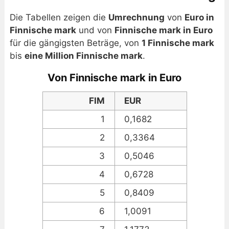
Die Tabellen zeigen die
Umrechnung
von
Euro in
Finnische mark
und von
Finnische mark in Euro
für die gängigsten Beträge, von
1 Finnische mark
bis
eine Million Finnische mark
.
Von Finnische mark in Euro
FIM
EUR
1
0,1682
2
0,3364
3
0,5046
4
0,6728
5
0,8409
6
1,0091