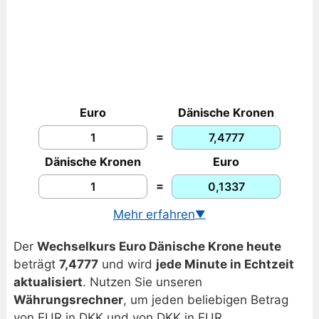
Euro
Dänische Kronen
=
Dänische Kronen
Euro
=
Mehr erfahren
▼
USD/DKK Echtzeitkurs
Der
Wechselkurs Euro Dänische Krone heute
Chart Euro/Dänische Krone
beträgt
7,4777
und wird
jede Minute in Echtzeit
EUR/DKK Historisch
aktualisiert
. Nutzen Sie unseren
Währungsrechner
, um jeden beliebigen Betrag
von EUR in DKK und von DKK in EUR