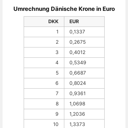
Umrechnung Dänische Krone in Euro
DKK
EUR
1
0,1337
2
0,2675
3
0,4012
4
0,5349
5
0,6687
6
0,8024
7
0,9361
8
1,0698
9
1,2036
10
1,3373