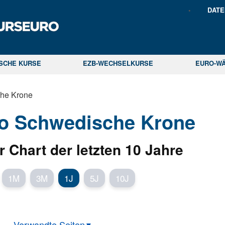
DAT
ISCHE KURSE
EZB-WECHSELKURSE
EURO-W
he Krone
ro Schwedische Krone
r Chart der letzten 10 Jahre
1M
3M
1J
5J
10J
Verwandte Seiten
▼