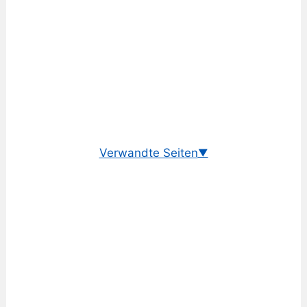
Verwandte Seiten
▼
Wechselkurs Euro/Dollar
EUR/USD Historisch