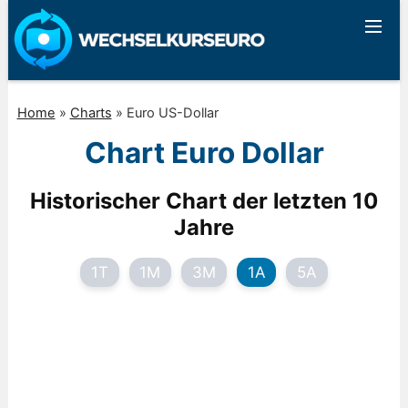
Home
»
Charts
»
Euro US-Dollar
Chart Euro Dollar
Historischer Chart der letzten 10
Jahre
1T
1M
3M
1A
5A