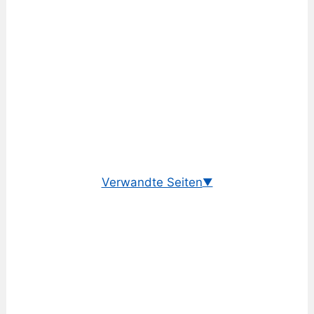
Verwandte Seiten
▼
Wechselkurs Euro/Brasilianischer Real
EUR/BRL Historisch